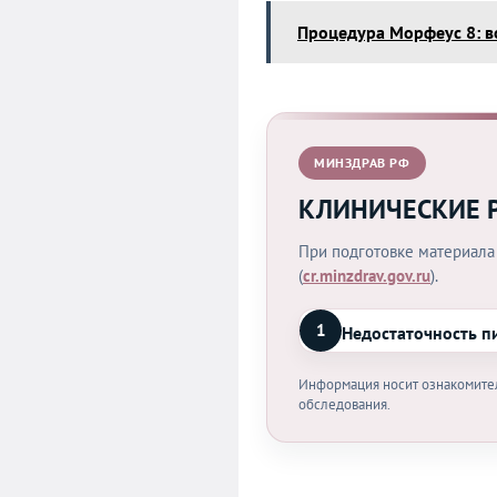
Процедура Морфеус 8: в
МИНЗДРАВ РФ
КЛИНИЧЕСКИЕ 
При подготовке материала
(
cr.minzdrav.gov.ru
).
1
Недостаточность пи
Информация носит ознакомител
обследования.