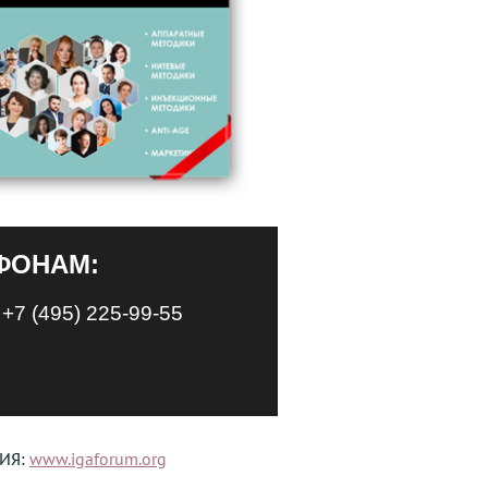
ИЯ:
www.igaforum.org