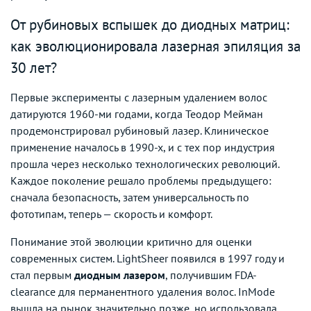
От рубиновых вспышек до диодных матриц:
как эволюционировала лазерная эпиляция за
30 лет?
Первые эксперименты с лазерным удалением волос
датируются 1960-ми годами, когда Теодор Мейман
продемонстрировал рубиновый лазер. Клиническое
применение началось в 1990-х, и с тех пор индустрия
прошла через несколько технологических революций.
Каждое поколение решало проблемы предыдущего:
сначала безопасность, затем универсальность по
фототипам, теперь — скорость и комфорт.
Понимание этой эволюции критично для оценки
современных систем. LightSheer появился в 1997 году и
стал первым
диодным лазером
, получившим FDA-
clearance для перманентного удаления волос. InMode
вышла на рынок значительно позже, но использовала