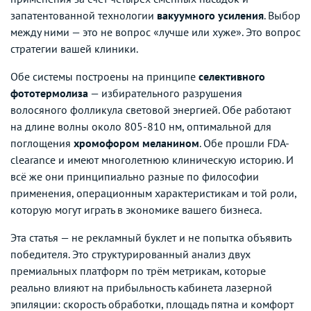
запатентованной технологии
вакуумного усиления
. Выбор
между ними — это не вопрос «лучше или хуже». Это вопрос
стратегии вашей клиники.
Обе системы построены на принципе
селективного
фототермолиза
— избирательного разрушения
волосяного фолликула световой энергией. Обе работают
на длине волны около 805-810 нм, оптимальной для
поглощения
хромофором меланином
. Обе прошли FDA-
clearance и имеют многолетнюю клиническую историю. И
всё же они принципиально разные по философии
применения, операционным характеристикам и той роли,
которую могут играть в экономике вашего бизнеса.
Эта статья — не рекламный буклет и не попытка объявить
победителя. Это структурированный анализ двух
премиальных платформ по трём метрикам, которые
реально влияют на прибыльность кабинета лазерной
эпиляции: скорость обработки, площадь пятна и комфорт