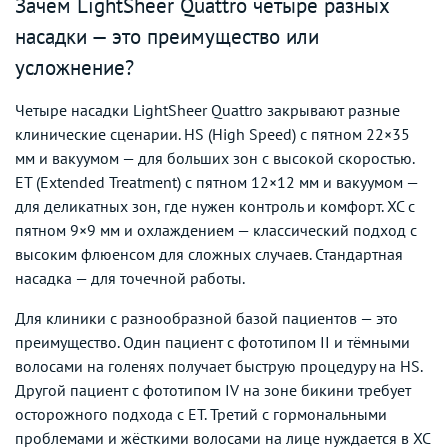
Зачем LightSheer Quattro четыре разных
насадки — это преимущество или
усложнение?
Четыре насадки LightSheer Quattro закрывают разные
клинические сценарии. HS (High Speed) с пятном 22×35
мм и вакуумом — для больших зон с высокой скоростью.
ET (Extended Treatment) с пятном 12×12 мм и вакуумом —
для деликатных зон, где нужен контроль и комфорт. XC с
пятном 9×9 мм и охлаждением — классический подход с
высоким флюенсом для сложных случаев. Стандартная
насадка — для точечной работы.
Для клиники с разнообразной базой пациентов — это
преимущество. Один пациент с фототипом II и тёмными
волосами на голенях получает быструю процедуру на HS.
Другой пациент с фототипом IV на зоне бикини требует
осторожного подхода с ET. Третий с гормональными
проблемами и жёсткими волосами на лице нуждается в XC