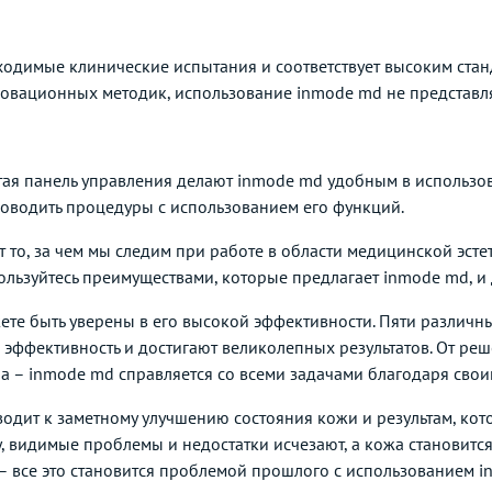
одимые клинические испытания и соответствует высоким стан
овационных методик, использование inmode md не представля
ая панель управления делают inmode md удобным в использов
роводить процедуры с использованием его функций.
т то, за чем мы следим при работе в области медицинской эст
ользуйтесь преимуществами, которые предлагает inmode md, и
ете быть уверены в его высокой эффективности. Пяти различн
эффективность и достигают великолепных результатов. От ре
а – inmode md справляется со всеми задачами благодаря св
дит к заметному улучшению состояния кожи и результам, кот
, видимые проблемы и недостатки исчезают, а кожа становится
 – все это становится проблемой прошлого с использованием i