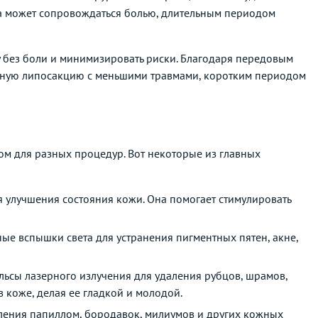
ра может сопровождаться болью, длительным периодом
у без боли и минимизировать риски. Благодаря передовым
вную липосакцию с меньшими травмами, коротким периодом
м для разных процедур. Вот некоторые из главных
я улучшения состояния кожи. Она помогает стимулировать
ые вспышки света для устранения пигментных пятен, акне,
льсы лазерного излучения для удаления рубцов, шрамов,
в коже, делая ее гладкой и молодой.
аления папиллом, бородавок, милиумов и других кожных