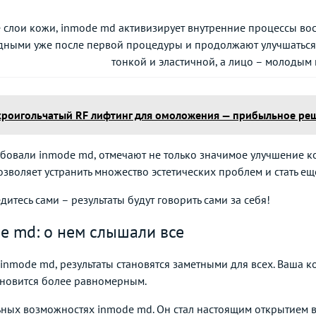
 слои кожи, inmode md активизирует внутренние процессы восс
идными уже после первой процедуры и продолжают улучшаться
тонкой и эластичной, а лицо – молодым 
икроигольчатый RF лифтинг для омоложения — прибыльное ре
бовали inmode md, отмечают не только значимое улучшение к
воляет устранить множество эстетических проблем и стать ещ
итесь сами – результаты будут говорить сами за себя!
e md: о нем слышали все
inmode md, результаты становятся заметными для всех. Ваша
ановится более равномерным.
ьных возможностях inmode md. Он стал настоящим открытием в