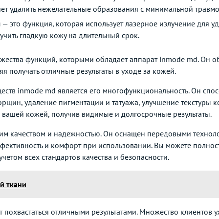
ет удалить нежелательные образования с минимальной травмо
я
— это функция, которая использует лазерное излучение для у
учить гладкую кожу на длительный срок.
ожества функций, которыми обладает аппарат inmode md. Он 
я получать отличные результаты в уходе за кожей.
ств inmode md является его многофункциональность. Он спо
рщин, удаление пигментации и татуажа, улучшение текстуры к
 вашей кожей, получив видимые и долгосрочные результаты.
им качеством и надежностью. Он оснащен передовыми техноло
фективность и комфорт при использовании. Вы можете полност
четом всех стандартов качества и безопасности.
й ткани
т похвастаться отличными результатами. Множество клиентов 