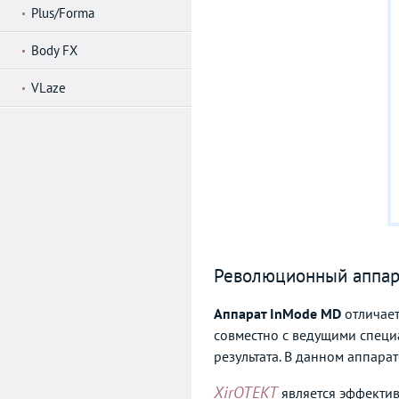
Plus/Forma
Body FX
VLaze
Революционный аппара
Аппарат InMode MD
отличает
совместно с ведущими специ
результата. В данном аппар
ХirОТЕКТ
является эффекти