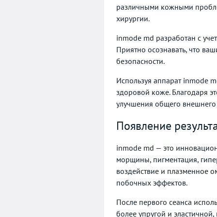
различными кожными проблем
хирургии.
inmode md разработан с уче
Приятно осознавать, что ва
безопасности.
Используя аппарат inmode m
здоровой коже. Благодаря э
улучшения общего внешнего 
Появление результ
inmode md — это инновацион
морщины, пигментация, гипе
воздействие и плазменное о
побочных эффектов.
После первого сеанса испол
более упругой и эластичной,