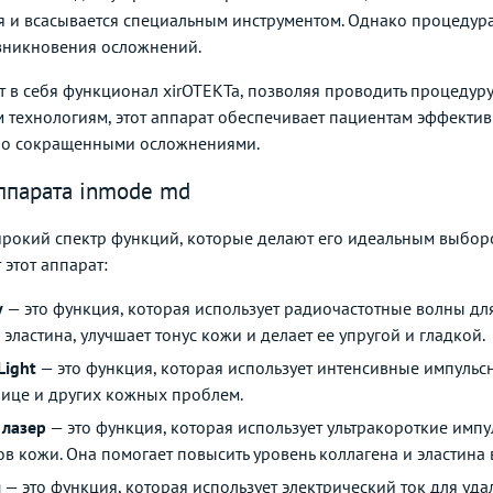
ся и всасывается специальным инструментом. Однако процеду
зникновения осложнений.
 в себя функционал хirОТЕКТа, позволяя проводить процедур
технологиям, этот аппарат обеспечивает пациентам эффекти
ьно сокращенными осложнениями.
ппарата inmode md
рокий спектр функций, которые делают его идеальным выборо
этот аппарат:
y
— это функция, которая использует радиочастотные волны дл
эластина, улучшает тонус кожи и делает ее упругой и гладкой.
Light
— это функция, которая использует интенсивные импульсн
лице и других кожных проблем.
лазер
— это функция, которая использует ультракороткие импу
в кожи. Она помогает повысить уровень коллагена и эластина 
я
— это функция, которая использует электрический ток для уд