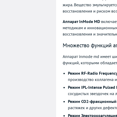
жира. Вещество эмульгирует
восстановления и риском во
Аппарат InMode MD
включает
методикам и инновационным 
восстановления и значител
Множество функций а
Аппарат inmode md имеет ши
функций, которыми обладает 
Режим RF-Radio Frequenc
производство коллагена и 
Режим IPL-Intense Pulsed 
сосудистых звездочек на 
Режим CO2-фракционный 
растяжек и других дефекто
Режим Электрокоагуляци