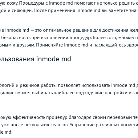
ую кожу. Процедуры с inmode md помогают не только решить 
одой и сияющей. После применения inmode md вы заметите зна
ие inmode md — это оптимальное решение для достижения жела
и безопасность при выполнении процедур. Более того, множес
омым и друзьям. Применяйте inmode md и наслаждайтесь здор
льзования inmode md
логий и режимов работы позволяет использовать inmode md 
ециалист может выбирать наиболее подходящие настройки в за
окую эффективность процедур благодаря своим передовым тех
в уже после нескольких сеансов. Устранение различных косме
e md.