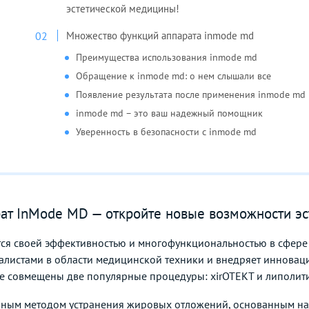
эстетической медицины!
Множество функций аппарата inmode md
Преимущества использования inmode md
Обращение к inmode md: о нем слышали все
Появление результата после применения inmode md
inmode md – это ваш надежный помощник
Уверенность в безопасности с inmode md
т InMode MD — откройте новые возможности эс
ся своей эффективностью и многофункциональностью в сфере к
алистами в области медицинской техники и внедряет иннова
ате совмещены две популярные процедуры: хirОТЕКТ и липолити
вным методом устранения жировых отложений, основанным на