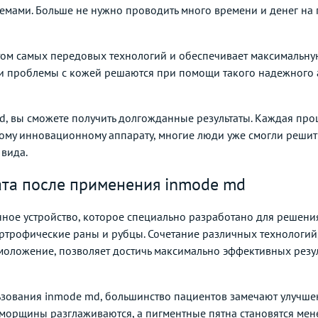
ами. Больше не нужно проводить много времени и денег на 
том самых передовых технологий и обеспечивает максимальну
ши проблемы с кожей решаются при помощи такого надежного ап
d, вы сможете получить долгожданные результаты. Каждая про
тому инновационному аппарату, многие люди уже смогли реши
вида.
ата после применения inmode md
ное устройство, которое специально разработано для решения
ртрофические раны и рубцы. Сочетание различных технологий,
моложение, позволяет достичь максимально эффективных рез
ьзования inmode md, большинство пациентов замечают улучшен
 морщины разглаживаются, а пигментные пятна становятся мен