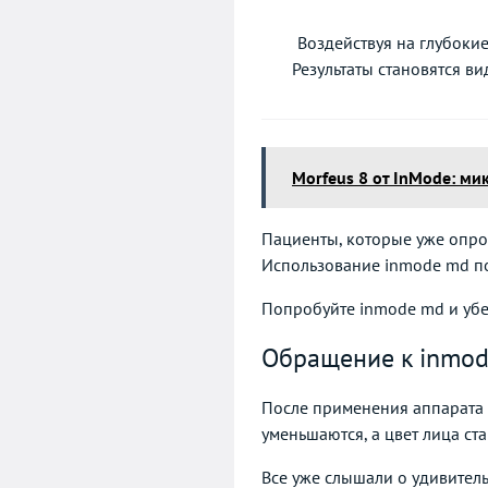
Воздействуя на глубокие
Результаты становятся в
Morfeus 8 от InMode: м
Пациенты, которые уже опро
Использование inmode md поз
Попробуйте inmode md и убед
Обращение к inmod
После применения аппарата 
уменьшаются, а цвет лица ст
Все уже слышали о удивител