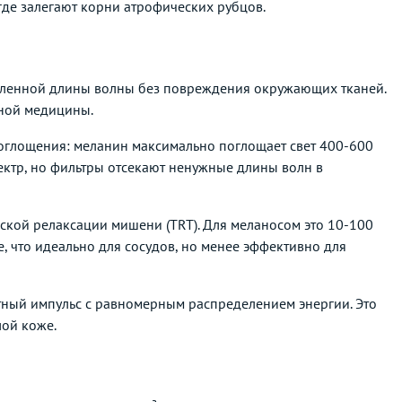
где залегают корни атрофических рубцов.
еленной длины волны без повреждения окружающих тканей.
рной медицины.
поглощения: меланин максимально поглощает свет 400-600
пектр, но фильтры отсекают ненужные длины волн в
ской релаксации мишени (TRT). Для меланосом это 10-100
, что идеально для сосудов, но менее эффективно для
атный импульс с равномерным распределением энергии. Это
лой коже.