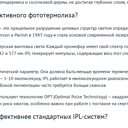
пидермиса и сосочковой дермы, не достигая глубоких слоев, 
ективного фототермолиза?
 это прицельное разрушение целевых структур светом опред
son и Parrish в 1983 году и стала основой современной лазе
ерская винтовка света. Каждый хромофор имеет свой спектр 
42 и 577 нм. IPL генерирует импульсы, содержащие весь этот с
итический параметр. Она должна быть меньше времени термиче
— 1-10 миллисекунд. IPL работает в миллисекундном диапазоне
убокой пигментации часто требуется больше сеансов.
пользуют технологию OPT (Optimal Pulse Technology) — квадр
 риск ожогов, особенно важно при работе с постакне на смуг
фективнее стандартных IPL-систем?