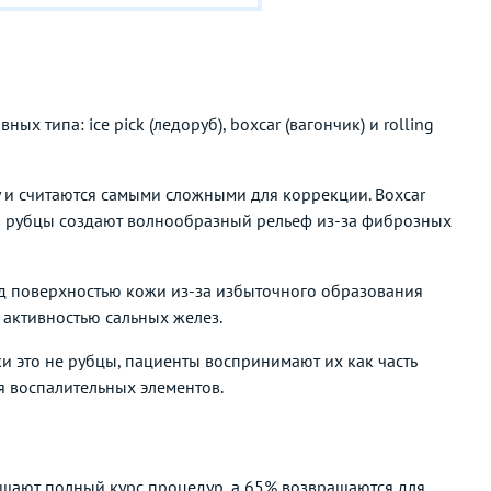
х типа: ice pick (ледоруб), boxcar (вагончик) и rolling
му и считаются самыми сложными для коррекции. Boxcar
ing рубцы создают волнообразный рельеф из-за фиброзных
ад поверхностью кожи из-за избыточного образования
й активностью сальных желез.
и это не рубцы, пациенты воспринимают их как часть
я воспалительных элементов.
шают полный курс процедур, а 65% возвращаются для