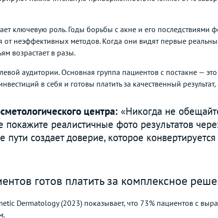
ает ключевую роль. Годы борьбы с акне и его последствиями 
 от неэффективных методов. Когда они видят первые реальные 
ям возрастает в разы.
евой аудитории. Основная группа пациентов с постакне — это
нвестиций в себя и готовы платить за качественный результат,
осметологического центра:
«Никогда не обещайте
 покажите реалистичные фото результатов чере
ле пути создает доверие, которое конвертируетс
иентов готов платить за комплексное реш
smetic Dermatology (2023) показывает, что 73% пациентов с 
м.