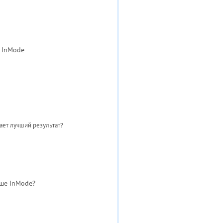
 InMode
ает лучший результат?
чше InMode?