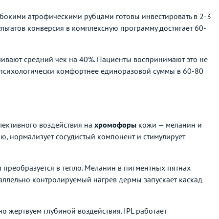
бокими атрофическими рубцами готовы инвестировать в 2-3
ультатов конверсия в комплексную программу достигает 60-
ичивают средний чек на 40%. Пациенты воспринимают это не
й психологически комфортнее единоразовой суммы в 60-80
елективного воздействия на
хромофоры
кожи — меланин и
ию, нормализует сосудистый компонент и стимулирует
и преобразуется в тепло. Меланин в пигментных пятнах
раллельно контролируемый нагрев дермы запускает каскад
о жертвуем глубиной воздействия. IPL работает