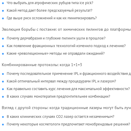
Что выбрать для атрофических рубцов типа ice pick?
Какой метод дает более предсказуемый результат?
Где выше риск осложнений и как их минимизировать?
Эволюция борьбы с постакне: от химических пилингов до платформы
Почему дермабразия и глубокие пилинги ушли в прошлое?
Как появление фракционных технологий изменило подход к лечению?
Какие «революционные» методы не оправдали ожиданий?
Комбинированные протоколы: когда 1+1=3
Почему последовательное применение IPL и фракционного воздействия д
Какой оптимальный интервал между процедурами IPL и лазером?
Как правильно составить курс лечения для максимальной эффективности?
В каких случаях монотерапия предпочтительнее комбинации?
Взгляд с другой стороны: когда традиционные лазеры могут быть лу
В каких клинических случаях CO2 лазер остается незаменимым?
Почему некоторые косметологи предпочитают монобрендовые решения?