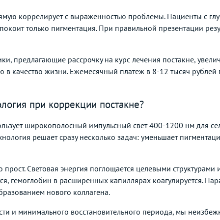
ямую коррелирует с выраженностью проблемы. Пациенты с глу
еспокоит только пигментация. При правильной презентации рез
ики, предлагающие рассрочку на курс лечения постакне, увел
цию в качество жизни. Ежемесячный платеж в 8-12 тысяч рубле
ология при коррекции постакне?
использует широкополосный импульсный свет 400-1200 нм для с
хнология решает сразу несколько задач: уменьшает пигментац
 прост. Световая энергия поглощается целевыми структурами 
тся, гемоглобин в расширенных капиллярах коагулируется. Па
бразованием нового коллагена.
сти и минимального восстановительного периода, мы неизбежн