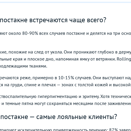
постакне встречаются чаще всего?
т около 80-90% всех случаев постакне и делятся на три основны
бокие, похожие на след от укола. Они проникают глубоко в дер
льные края и плоское дно, напоминая ямку от ветрянки. Roll
 подлежащими тканями.
речаются реже, примерно в 10-15% случаев. Они выступают н
ся на груди, спине и плечах — зонах с толстой кожей и высоко
ствоспалительную гиперпигментацию и эритему. Хотя техническ
 и темные пятна могут сохраняться месяцами после заживлени
 постакне — самые лояльные клиенты?
трируют исключительную приверженность лечению: 87% завер