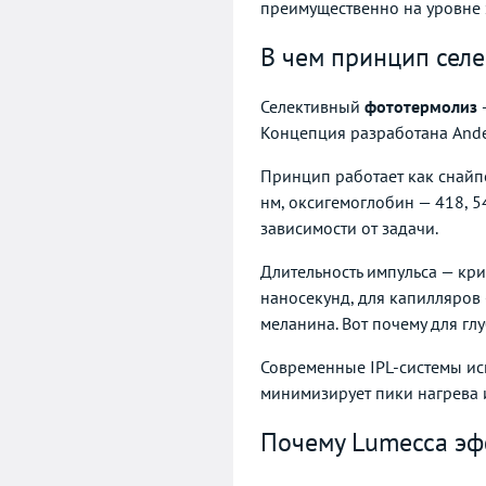
преимущественно на уровне э
В чем принцип сел
Селективный
фототермолиз
—
Концепция разработана Ander
Принцип работает как снайп
нм, оксигемоглобин — 418, 5
зависимости от задачи.
Длительность импульса — кр
наносекунд, для капилляров 
меланина. Вот почему для гл
Современные IPL-системы ис
минимизирует пики нагрева и
Почему Lumecca эф