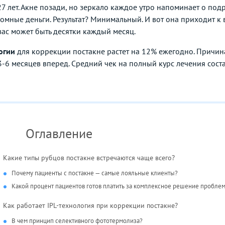
27 лет. Акне позади, но зеркало каждое утро напоминает о п
ромные деньги. Результат? Минимальный. И вот она приходит к 
 вас может быть десятки каждый месяц.
огии
для коррекции постакне растет на 12% ежегодно. Причина 
6 месяцев вперед. Средний чек на полный курс лечения состав
Оглавление
Какие типы рубцов постакне встречаются чаще всего?
Почему пациенты с постакне — самые лояльные клиенты?
Какой процент пациентов готов платить за комплексное решение пробле
Как работает IPL-технология при коррекции постакне?
В чем принцип селективного фототермолиза?