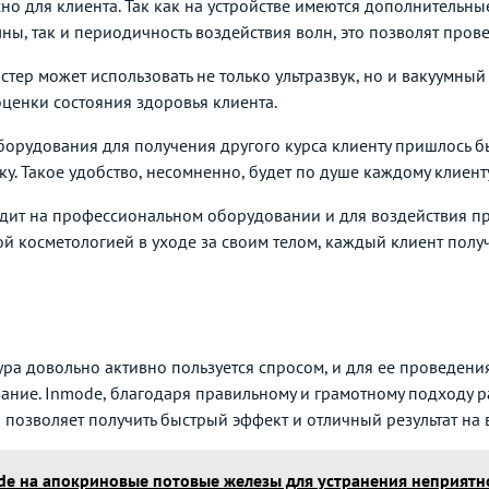
но для клиента. Так как на устройстве имеются дополнительны
лны, так и периодичность воздействия волн, это позволят про
тер может использовать не только ультразвук, но и вакуумны
оценки состояния здоровья клиента.
орудования для получения другого курса клиенту пришлось бы 
ку. Такое удобство, несомненно, будет по душе каждому клиенту
одит на профессиональном оборудовании и для воздействия п
ой косметологией в уходе за своим телом, каждый клиент полу
ра довольно активно пользуется спросом, и для ее проведени
ние. Inmode, благодаря правильному и грамотному подходу р
о позволяет получить быстрый эффект и отличный результат на 
de на апокриновые потовые железы для устранения неприятн