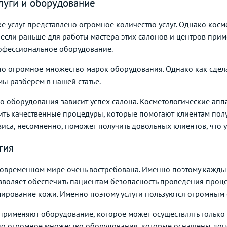
луги и оборудование
 услуг представлено огромное количество услуг. Однако косм
сли раньше для работы мастера этих салонов и центров приме
офессиональное оборудование.
но огромное множество марок оборудования. Однако как сдела
ы разберем в нашей статье.
о оборудования зависит успех салона. Косметологические ап
дить качественные процедуры, которые помогают клиентам полу
иса, несомненно, поможет получить довольных клиентов, что у
гия
современном мире очень востребована. Именно поэтому кажды
зволяет обеспечить пациентам безопасность проведения проце
мирование кожи. Именно поэтому услуги пользуются огромным 
рименяют оборудование, которое может осуществлять только о
но огромное множество оборудования, которые оснащены допо