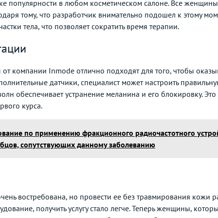
ике популярности в любом косметическом салоне. Все женщины
одаря тому, что разработчик внимательно подошел к этому мо
астки тела, что позволяет сократить время терапии.
тации
 от компании Inmode отлично подходят для того, чтобы оказыв
дополнительные датчики, специалист может настроить правильн
 волн обеспечивает устранение меланина и его блокировку. Эт
рвого курса.
ование по применению фракционного радиочастотного устройс
убцов, сопутствующих данному заболеванию
чень востребована, но провести ее без травмирования кожи ра
удование, получить услугу стало легче. Теперь женщины, котор