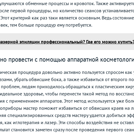
 улучшаются обменные процессы и кровоток. Также активируетс
после первой процедуры, но количество сеансов устанавливае
. Этот критерий как раз таки является основным. Ведь состоян
век, тем больше процедур ему потребуется.
лазерной эпиляции профессиональный? Где его можно купить
но провести с помощью аппаратной косметолог
гическая процедура довольно активно пользуется спросом как у
азами, убрать обвисшие бока, а также избавиться от второго 
х проблем, людям приходилось обращаться к пластическим хи
идеальное здоровье, чтобы перенести такой метод по восста
ия с применением аппаратов. Этот метод используется уже боле
приборы мастер поможет избавиться от обвисших краев на ли
няя специализированных средств мастеру удается добиться эф
я, как иглотерапия и лазер. Эти способы воздействия не оста
ьтат становится заметен сразу после проведения первого сеан