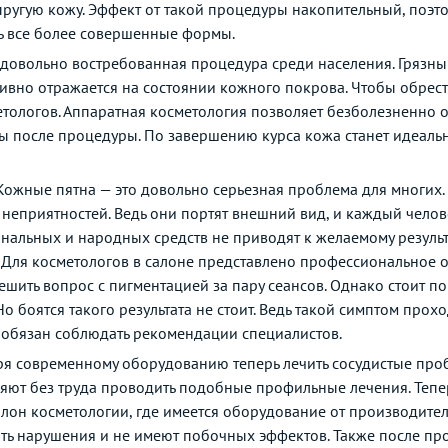
пругую кожу. Эффект от такой процедуры накопительный, поэт
ь все более совершенные формы.
о довольно востребованная процедура среди населения. Грязн
тивно отражается на состоянии кожного покрова. Чтобы обрес
етологов. Аппаратная косметология позволяет безболезненно о
оры после процедуры. По завершению курса кожа станет идеаль
Кожные пятна — это довольно серьезная проблема для многих. 
 неприятностей. Ведь они портят внешний вид, и каждый челове
альных и народных средств не приводят к желаемому результ
. Для косметологов в салоне представлено профессиональное 
ешить вопрос с пигментацией за пару сеансов. Однако стоит 
 боятся такого результата не стоит. Ведь такой симптом прох
 обязан соблюдать рекомендации специалистов.
ря современному оборудованию теперь лечить сосудистые про
т без труда проводить подобные профильные лечения. Теперь,
салон косметологии, где имеется оборудование от производит
ть нарушения и не имеют побочных эффектов. Также после про