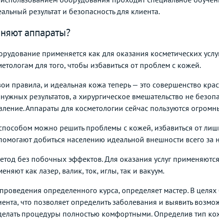
альный результат и безопасность для клиента.
еняют аппараты?
рудование применяется как для оказания косметических услуг
етологам для того, чтобы избавиться от проблем с кожей.
вои правила, и идеальная кожа теперь — это совершенство к
я нужных результатов, а хирургическое вмешательство не безо
вление. Аппараты для косметологии сейчас пользуются огромн
 способом можно решить проблемы с кожей, избавиться от лиш
помогают добиться населению идеальной внешности всего за 
етод без побочных эффектов. Для оказания услуг применяются
яют как лазер, валик, ток, иглы, так и вакуум.
проведения определенного курса, определяет мастер. В целя
ента, что позволяет определить заболевания и выявить возмо
сделать процедуры полностью комфортными. Определив тип кож