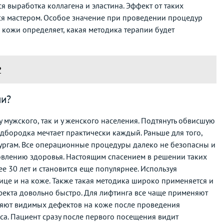
я выработка коллагена и эластина. Эффект от таких
тся мастером. Особое значение при проведении процедур
ие кожи определяет, какая методика терапии будет
?
ии?
 мужского, так и у женского населения. Подтянуть обвисшую
подбородка мечтает практически каждый. Раньше для того,
рургам. Все операционные процедуры далеко не безопасны и
новлению здоровья. Настоящим спасением в решении таких
е 30 лет и становится еще популярнее. Используя
це и на коже. Также такая методика широко применяется и
фекта довольно быстро. Для лифтинга все чаще применяют
вляют видимых дефектов на коже после проведения
са. Пациент сразу после первого посещения видит