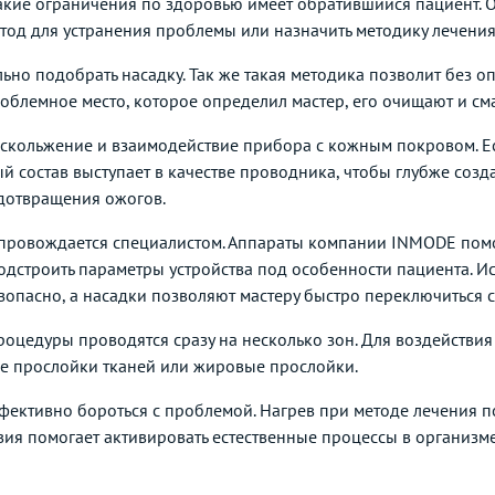
какие ограничения по здоровью имеет обратившийся пациент. 
тод для устранения проблемы или назначить методику лечения
ьно подобрать насадку. Так же такая методика позволит без 
облемное место, которое определил мастер, его очищают и с
е скольжение и взаимодействие прибора с кожным покровом. Е
ый состав выступает в качестве проводника, чтобы глубже соз
дотвращения ожогов.
провождается специалистом. Аппараты компании INMODE помо
 подстроить параметры устройства под особенности пациента.
опасно, а насадки позволяют мастеру быстро переключиться с
роцедуры проводятся сразу на несколько зон. Для воздействи
е прослойки тканей или жировые прослойки.
фективно бороться с проблемой. Нагрев при методе лечения п
ия помогает активировать естественные процессы в организме