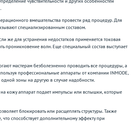
Определение чувствительности и других особенностей
.
операционного вмешательства провести ряд процедур. Для
мазывают специализированным составом.
сли же для устранения недостатков применяется токовая
дать проникновение волн. Еще специальный состав выступает
гают мастерам безболезненно проводить все процедуры, а
 Используя профессиональные аппараты от компании INMODE,
 одной зоны на другую в случае надобности.
я на кожу аппарат подает импульсы или вспышки, которые
озволяет блокировать или расщеплять структуры. Также
, что способствует дополнительному эффекту при