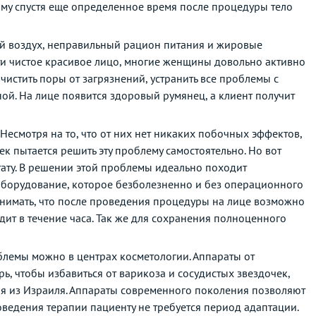
ому спустя еще определенное время после процедуры тело
ый воздух, неправильный рацион питания и жировые
ти чистое красивое лицо, многие женщины довольно активно
чистить поры от загрязнений, устранить все проблемы с
ной. На лице появится здоровый румянец, а клиент получит
Несмотря на то, что от них нет никаких побочных эффектов,
к пытается решить эту проблему самостоятельно. Но вот
ату. В решении этой проблемы идеально походит
оборудование, которое безболезненно и без операционного
понимать, что после проведения процедуры на лице возможно
одит в течение часа. Так же для сохранения полноценного
блемы можно в центрах косметологии. Аппараты от
 чтобы избавиться от варикоза и сосудистых звездочек,
еля из Израиля. Аппараты современного поколения позволяют
ведения терапии пациенту не требуется период адаптации.