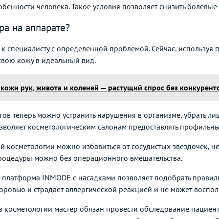
бенности человека. Такое условия позволяет снизить болевые
ра на аппарате?
к специалисту с определенной проблемой. Сейчас, используя
свою кожу в идеальный вид.
 кожи рук, живота и коленей — растущий спрос без конкурент
ов теперь можно устранить нарушения в организме, убрать ли
воляет косметологическим салонам предоставлять профильные
 косметологии можно избавиться от сосудистых звездочек, не
процедуры можно без операционного вмешательства.
платформа INMODE с насадками позволяет подобрать правильн
оровью и страдает аллергической реакцией и не может воспол
 косметологии мастер обязан провести обследование пациента