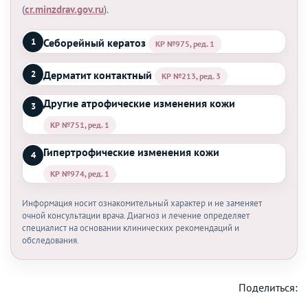
(
cr.minzdrav.gov.ru
).
Себорейный кератоз
1
КР №975, ред. 1
Дерматит контактный
2
КР №213, ред. 3
Другие атрофические изменения кожи
3
КР №751, ред. 1
Гипертрофические изменения кожи
4
КР №974, ред. 1
Информация носит ознакомительный характер и не заменяет
очной консультации врача. Диагноз и лечение определяет
специалист на основании клинических рекомендаций и
обследования.
Поделиться: