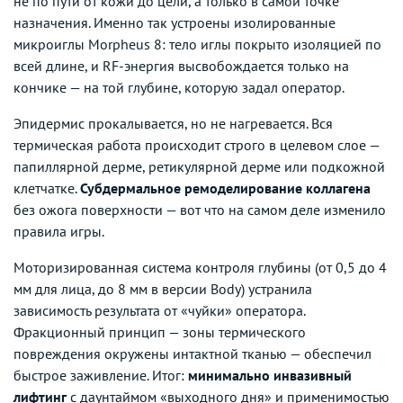
не по пути от кожи до цели, а только в самой точке
назначения. Именно так устроены изолированные
микроиглы Morpheus 8: тело иглы покрыто изоляцией по
всей длине, и RF-энергия высвобождается только на
кончике — на той глубине, которую задал оператор.
Эпидермис прокалывается, но не нагревается. Вся
термическая работа происходит строго в целевом слое —
папиллярной дерме, ретикулярной дерме или подкожной
клетчатке.
Субдермальное ремоделирование коллагена
без ожога поверхности — вот что на самом деле изменило
правила игры.
Моторизированная система контроля глубины (от 0,5 до 4
мм для лица, до 8 мм в версии Body) устранила
зависимость результата от «чуйки» оператора.
Фракционный принцип — зоны термического
повреждения окружены интактной тканью — обеспечил
быстрое заживление. Итог:
минимально инвазивный
лифтинг
с даунтаймом «выходного дня» и применимостью