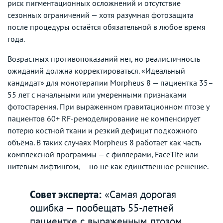
риск пигментационных осложнений и отсутствие
сезонных ограничений — хотя разумная фотозащита
после процедуры остаётся обязательной в любое время
года.
Возрастных противопоказаний нет, но реалистичность
ожиданий должна корректироваться. «Идеальный
кандидат» для монотерапии Morpheus 8 — пациентка 35–
55 лет с начальными или умеренными признаками
фотостарения. При выраженном гравитационном птозе у
пациентов 60+ RF-ремоделирование не компенсирует
потерю костной ткани и резкий дефицит подкожного
объёма. В таких случаях Morpheus 8 работает как часть
комплексной программы — с филлерами, FaceTite или
нитевым лифтингом, — но не как единственное решение.
Совет эксперта:
«Самая дорогая
ошибка — пообещать 55-летней
пациентке с выраженным птозом