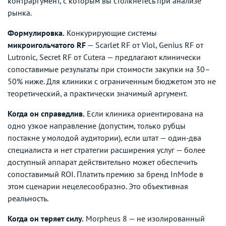
контраргумент, с которым вы столкнётесь при анализе
рынка.
Формулировка.
Конкурирующие системы
микроигольчатого RF
— Scarlet RF от Viol, Genius RF от
Lutronic, Secret RF от Cutera — предлагают клинически
сопоставимые результаты при стоимости закупки на 30–
50% ниже. Для клиники с ограниченным бюджетом это не
теоретический, а практически значимый аргумент.
Когда он справедлив.
Если клиника ориентирована на
одно узкое направление (допустим, только рубцы
постакне у молодой аудитории), если штат — один-два
специалиста и нет стратегии расширения услуг — более
доступный аппарат действительно может обеспечить
сопоставимый ROI. Платить премию за бренд InMode в
этом сценарии нецелесообразно. Это объективная
реальность.
Когда он теряет силу.
Morpheus 8 — не изолированный