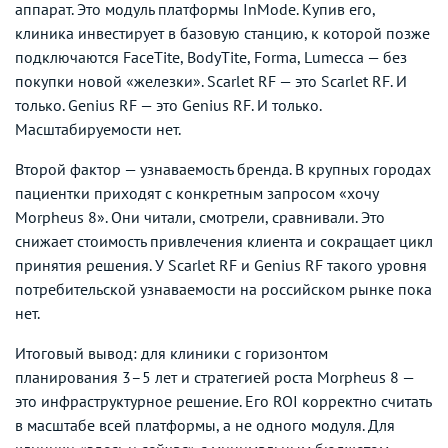
аппарат. Это модуль платформы InMode. Купив его,
клиника инвестирует в базовую станцию, к которой позже
подключаются FaceTite, BodyTite, Forma, Lumecca — без
покупки новой «железки». Scarlet RF — это Scarlet RF. И
только. Genius RF — это Genius RF. И только.
Масштабируемости нет.
Второй фактор — узнаваемость бренда. В крупных городах
пациентки приходят с конкретным запросом «хочу
Morpheus 8». Они читали, смотрели, сравнивали. Это
снижает стоимость привлечения клиента и сокращает цикл
принятия решения. У Scarlet RF и Genius RF такого уровня
потребительской узнаваемости на российском рынке пока
нет.
Итоговый вывод: для клиники с горизонтом
планирования 3–5 лет и стратегией роста Morpheus 8 —
это инфраструктурное решение. Его ROI корректно считать
в масштабе всей платформы, а не одного модуля. Для