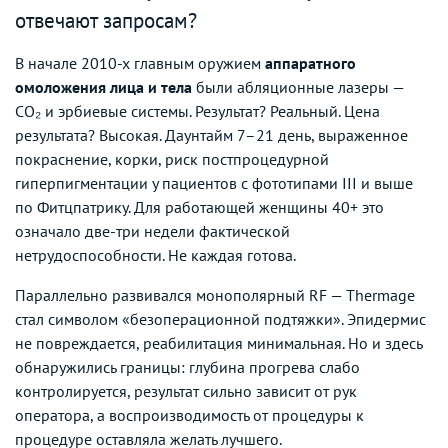
отвечают запросам?
В начале 2010-х главным оружием
аппаратного
омоложения лица и тела
были абляционные лазеры —
CO₂ и эрбиевые системы. Результат? Реальный. Цена
результата? Высокая. Даунтайм 7–21 день, выраженное
покраснение, корки, риск постпроцедурной
гиперпигментации у пациентов с фототипами III и выше
по Фитцпатрику. Для работающей женщины 40+ это
означало две-три недели фактической
нетрудоспособности. Не каждая готова.
Параллельно развивался монополярный RF — Thermage
стал символом «безоперационной подтяжки». Эпидермис
не повреждается, реабилитация минимальная. Но и здесь
обнаружились границы: глубина прогрева слабо
контролируется, результат сильно зависит от рук
оператора, а воспроизводимость от процедуры к
процедуре оставляла желать лучшего.