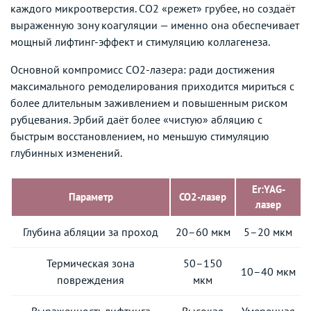
каждого микроотверстия. CO2 «режет» грубее, но создаёт
выраженную зону коагуляции — именно она обеспечивает
мощный лифтинг-эффект и стимуляцию коллагенеза.
Основной компромисс CO2-лазера: ради достижения
максимального ремоделирования приходится мириться с
более длительным заживлением и повышенным риском
рубцевания. Эрбий даёт более «чистую» абляцию с
быстрым восстановлением, но меньшую стимуляцию
глубинных изменений.
Er:YAG-
Параметр
CO2-лазер
лазер
Глубина абляции за проход
20–60 мкм
5–20 мкм
Термическая зона
50–150
10–40 мкм
повреждения
мкм
Выраженность лифтинга
Высокая
Умеренная