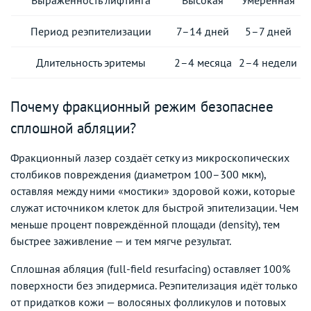
Период реэпителизации
7–14 дней
5–7 дней
Длительность эритемы
2–4 месяца
2–4 недели
Почему фракционный режим безопаснее
сплошной абляции?
Фракционный лазер создаёт сетку из микроскопических
столбиков повреждения (диаметром 100–300 мкм),
оставляя между ними «мостики» здоровой кожи, которые
служат источником клеток для быстрой эпителизации. Чем
меньше процент повреждённой площади (density), тем
быстрее заживление — и тем мягче результат.
Сплошная абляция (full-field resurfacing) оставляет 100%
поверхности без эпидермиса. Реэпителизация идёт только
от придатков кожи — волосяных фолликулов и потовых