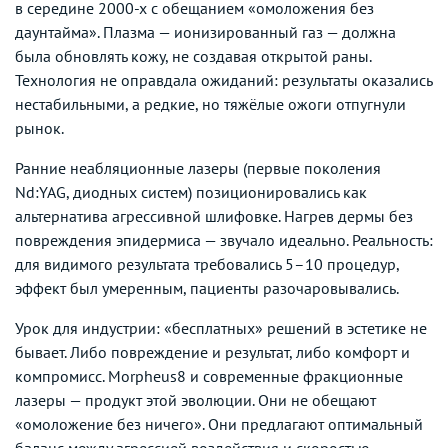
в середине 2000-х с обещанием «омоложения без
даунтайма». Плазма — ионизированный газ — должна
была обновлять кожу, не создавая открытой раны.
Технология не оправдала ожиданий: результаты оказались
нестабильными, а редкие, но тяжёлые ожоги отпугнули
рынок.
Ранние неабляционные лазеры (первые поколения
Nd:YAG, диодных систем) позиционировались как
альтернатива агрессивной шлифовке. Нагрев дермы без
повреждения эпидермиса — звучало идеально. Реальность:
для видимого результата требовались 5–10 процедур,
эффект был умеренным, пациенты разочаровывались.
Урок для индустрии: «бесплатных» решений в эстетике не
бывает. Либо повреждение и результат, либо комфорт и
компромисс. Morpheus8 и современные фракционные
лазеры — продукт этой эволюции. Они не обещают
«омоложение без ничего». Они предлагают оптимальный
баланс между агрессией воздействия и скоростью