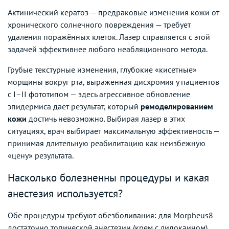
Актинический кератоз — предраковые изменения кожи от
хронического солнечного повреждения — требует
удаления поражённых клеток. Лазер справляется с этой
задачей эффективнее любого неабляционного метода.
Грубые текстурные изменения, глубокие «кисетные»
морщины вокруг рта, выраженная дисхромия у пациентов
с I–II фототипом — здесь агрессивное обновление
эпидермиса даёт результат, который
ремоделированием
кожи
достичь невозможно. Выбирая лазер в этих
ситуациях, врач выбирает максимальную эффективность —
принимая длительную реабилитацию как неизбежную
«цену» результата.
Насколько болезненны процедуры и какая
анестезия используется?
Обе процедуры требуют обезболивания: для Morpheus8
достаточно топической анестезии (крем с лидокаином),