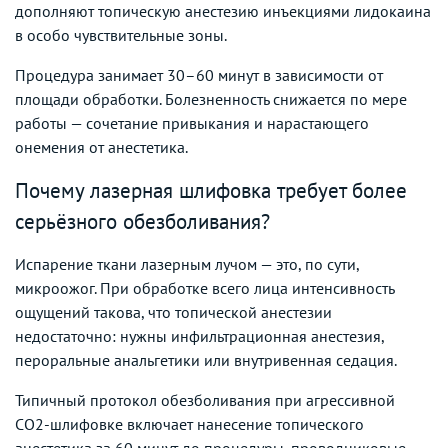
дополняют топическую анестезию инъекциями лидокаина
в особо чувствительные зоны.
Процедура занимает 30–60 минут в зависимости от
площади обработки. Болезненность снижается по мере
работы — сочетание привыкания и нарастающего
онемения от анестетика.
Почему лазерная шлифовка требует более
серьёзного обезболивания?
Испарение ткани лазерным лучом — это, по сути,
микроожог. При обработке всего лица интенсивность
ощущений такова, что топической анестезии
недостаточно: нужны инфильтрационная анестезия,
пероральные анальгетики или внутривенная седация.
Типичный протокол обезболивания при агрессивной
CO2-шлифовке включает нанесение топического
анестетика за 60 минут до процедуры, проводниковые