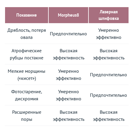
Лазерная
Показание
Morpheus8
шлифовка
Дряблость, потеря
Умеренно
Предпочтительно
овала
эффективно
Атрофические
Высокая
Высокая
рубцы постакне
эффективность
эффективность
Мелкие морщины
Умеренно
Предпочтительно
(«кисет»)
эффективно
Фотостарение,
Умеренно
Предпочтительно
дисхромия
эффективно
Расширенные
Высокая
Высокая
поры
эффективность
эффективность