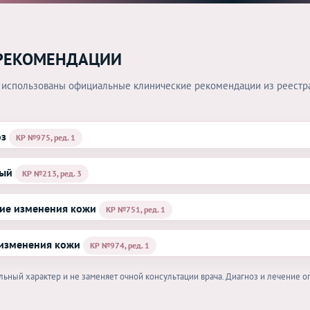
РЕКОМЕНДАЦИИ
 использованы официальные клинические рекомендации из реестр
оз
КР №975, ред. 1
ный
КР №213, ред. 3
ие изменения кожи
КР №751, ред. 1
 изменения кожи
КР №974, ред. 1
ьный характер и не заменяет очной консультации врача. Диагноз и лечение 