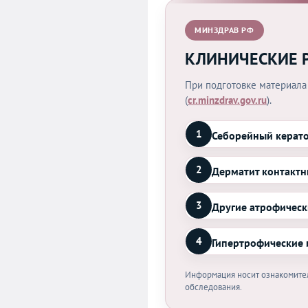
МИНЗДРАВ РФ
КЛИНИЧЕСКИЕ 
При подготовке материала
(
cr.minzdrav.gov.ru
).
1
Себорейный керат
2
Дерматит контакт
3
Другие атрофическ
4
Гипертрофические
Информация носит ознакомител
обследования.