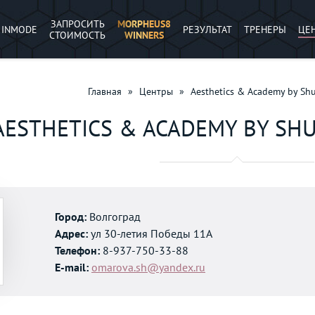
ЗАПРОСИТЬ
MORPHEUS8
INMODE
РЕЗУЛЬТАТ
ТРЕНЕРЫ
ЦЕ
СТОИМОСТЬ
WINNERS
Главная
»
Центры
»
Aesthetics & Academy by Sh
AESTHETICS & ACADEMY BY SH
Город:
Волгоград
Адрес:
ул 30-летия Победы 11А
Телефон:
8-937-750-33-88
E-mail:
omarova.sh@yandex.ru