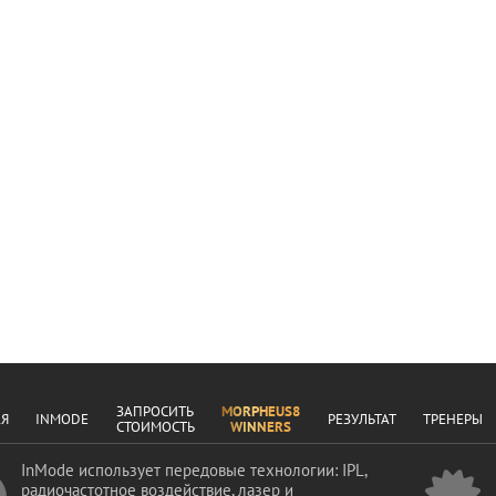
ЗАПРОСИТЬ
MORPHEUS8
АЯ
INMODE
РЕЗУЛЬТАТ
ТРЕНЕРЫ
СТОИМОСТЬ
WINNERS
InMode использует передовые технологии: IPL,
радиочастотное воздействие, лазер и