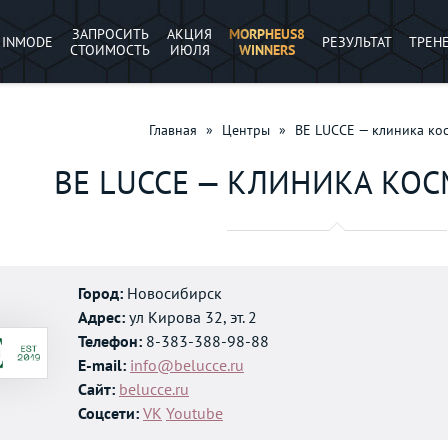
ЗАПРОСИТЬ
АКЦИЯ
MORPHEUS8
INMODE
РЕЗУЛЬТАТ
ТРЕН
СТОИМОСТЬ
ИЮЛЯ
WINNERS
Главная
»
Центры
»
BE LUCCE — клиника ко
BE LUCCE — КЛИНИКА КО
Город:
Новосибирск
Адрес:
ул Кирова 32, эт. 2
Телефон:
8-383-388-98-88
E-mail:
info@belucce.ru
Сайт:
belucce.ru
Соцсети:
VK
Youtube