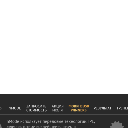
ЗАПРОСИТЬ
АКЦИЯ
MORPHEUS8
АЯ
INMODE
РЕЗУЛЬТАТ
ТРЕНЕ
СТОИМОСТЬ
ИЮЛЯ
WINNERS
InMode использует передовые технологии: IPL,
радиочастотное воздействие, лазер и