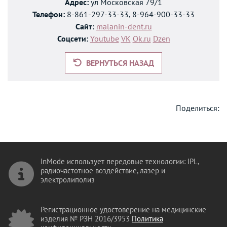
Адрес:
ул Московская 79/1
Телефон:
8-861-297-33-33, 8-964-900-33-33
Сайт:
malanin-dent.ru
Соцсети:
Youtube
VK
Ok.ru
Dzen
ВЕРНУТЬСЯ НАЗАД
Поделиться:
InMode использует передовые технологии: IPL,
радиочастотное воздействие, лазер и
электролиполиз
Регистрационное удостоверение на медицинские
изделия № РЗН 2016/3953
Политика