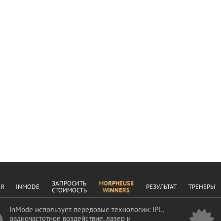
ЗАПРОСИТЬ
MORPHEUS8
АЯ
INMODE
РЕЗУЛЬТАТ
ТРЕНЕРЫ
СТОИМОСТЬ
WINNERS
InMode использует передовые технологии: IPL,
радиочастотное воздействие, лазер и