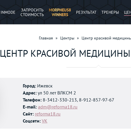
ЗАПРОСИТЬ
MORPHEUS8
INMODE
РЕЗУЛЬТАТ
ТРЕНЕРЫ
ЦЕ
СТОИМОСТЬ
WINNERS
Главная
»
Центры
»
Центр красивой медицины 
ЦЕНТР КРАСИВОЙ МЕДИЦИНЫ
Город:
Ижевск
Адрес:
ул 50 лет ВЛКСМ 2
Телефон:
8-3412-330-213, 8-912-857-97-67
E-mail:
adm@reforma18.ru
Сайт:
reforma18.ru
Соцсети:
VK