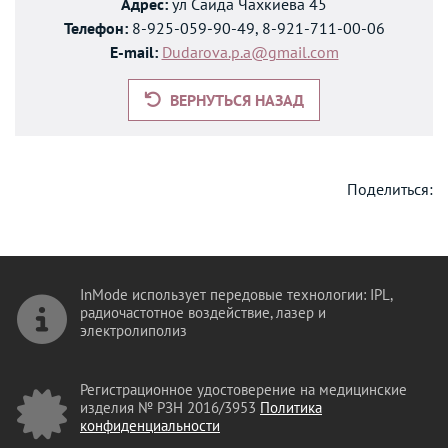
Адрес:
ул Саида Чахкиева 45
Телефон:
8-925-059-90-49, 8-921-711-00-06
E-mail:
Dudarova.p.a@gmail.com
ВЕРНУТЬСЯ НАЗАД
Поделиться:
InMode использует передовые технологии: IPL,
радиочастотное воздействие, лазер и
электролиполиз
Регистрационное удостоверение на медицинские
изделия № РЗН 2016/3953
Политика
конфиденциальности