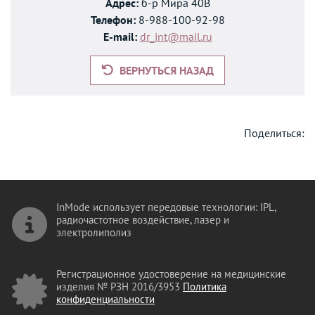
Адрес:
б-р Мира 40В
Телефон:
8-988-100-92-98
E-mail:
dr_int@mail.ru
ВЕРНУТЬСЯ НАЗАД
Поделиться:
InMode использует передовые технологии: IPL,
радиочастотное воздействие, лазер и
электролиполиз
Регистрационное удостоверение на медицинские
изделия № РЗН 2016/3953
Политика
конфиденциальности