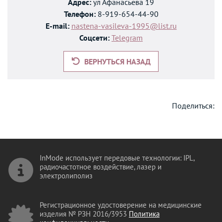
Адрес:
ул Афанасьева 19
Телефон:
8-919-654-44-90
E-mail:
nastena-vasileva-1995@list.ru
Соцсети:
Telegram
ВЕРНУТЬСЯ НАЗАД
Поделиться:
InMode использует передовые технологии: IPL,
радиочастотное воздействие, лазер и
электролиполиз
Регистрационное удостоверение на медицинские
изделия № РЗН 2016/3953
Политика