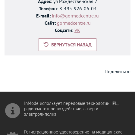
Адрес:
ул Рождественская 7
Телефон:
8-495-926-06-03
E-mail:
info@gormedcentre.ru
Сайт:
gormedcentre.ru
Соцсети:
VK
ВЕРНУТЬСЯ НАЗАД
Поделиться:
InMode использует передовые технологии: IPL,
радиочастотное воздействие, лазер и
электролиполиз
Регистрационное удостоверение на медицинские