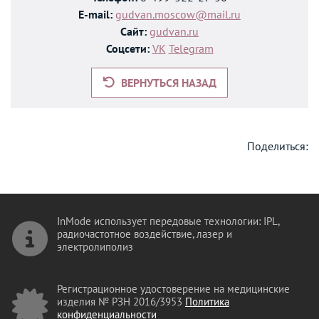
E-mail:
gudvan.moscow@mail.ru
Сайт:
gudvan.ru
Соцсети:
VK
Telegram
ВЕРНУТЬСЯ НАЗАД
Поделиться:
InMode использует передовые технологии: IPL,
радиочастотное воздействие, лазер и
электролиполиз
Регистрационное удостоверение на медицинские
изделия № РЗН 2016/3953
Политика
конфиденциальности