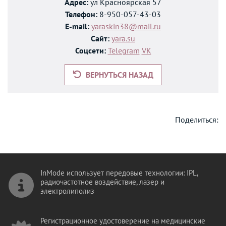
Адрес:
ул Красноярская 57
Телефон:
8-950-057-43-03
E-mail:
yaraskin38@mail.ru
Сайт:
yara.su
Соцсети:
Telegram
VK
ВЕРНУТЬСЯ НАЗАД
Поделиться:
InMode использует передовые технологии: IPL,
радиочастотное воздействие, лазер и
электролиполиз
Регистрационное удостоверение на медицинские