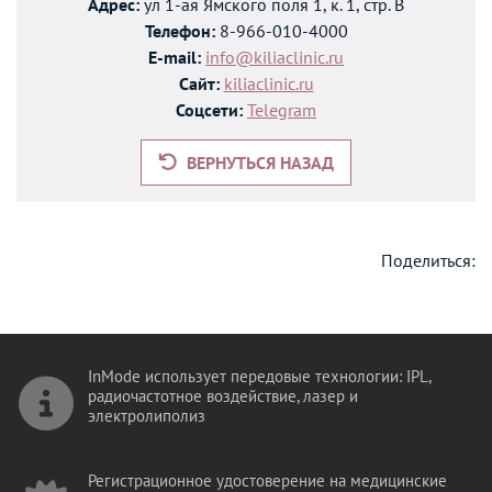
Адрес:
ул 1-ая Ямского поля 1, к. 1, стр. В
Телефон:
8-966-010-4000
E-mail:
info@kiliaclinic.ru
Сайт:
kiliaclinic.ru
Соцсети:
Telegram
ВЕРНУТЬСЯ НАЗАД
Поделиться:
InMode использует передовые технологии: IPL,
радиочастотное воздействие, лазер и
электролиполиз
Регистрационное удостоверение на медицинские