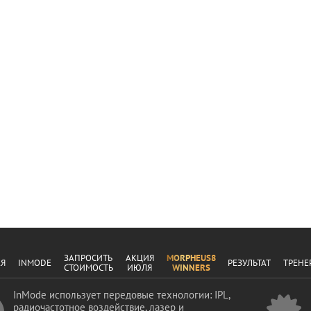
ЗАПРОСИТЬ
АКЦИЯ
MORPHEUS8
АЯ
INMODE
РЕЗУЛЬТАТ
ТРЕНЕ
СТОИМОСТЬ
ИЮЛЯ
WINNERS
InMode использует передовые технологии: IPL,
радиочастотное воздействие, лазер и