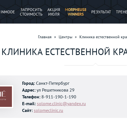
ЗАПРОСИТЬ
АКЦИЯ
MORPHEUS8
INMODE
РЕЗУЛЬТАТ
ТРЕН
СТОИМОСТЬ
ИЮЛЯ
WINNERS
Главная
»
Центры
»
Клиника естественной кра
КЛИНИКА ЕСТЕСТВЕННОЙ КРА
Город:
Санкт-Петербург
Адрес:
ул Решетникова 29
Телефон:
8-911-190-1-190
E-mail:
solome.clinic@yandex.ru
Сайт:
solomeclinic.ru