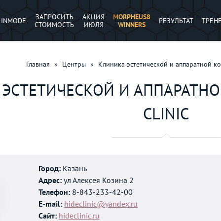
ЗАПРОСИТЬ
АКЦИЯ
MORPHEUS8
INMODE
РЕЗУЛЬТАТ
ТРЕН
СТОИМОСТЬ
ИЮЛЯ
WINNERS
Главная
»
Центры
»
Клиника эстетической и аппаратной ко
ЭСТЕТИЧЕСКОЙ И АППАРАТНО
CLINIC
Город:
Казань
Адрес:
ул Алексея Козина 2
Телефон:
8-843-233-42-00
E-mail:
hideclinic@yandex.ru
Сайт:
hideclinic.ru