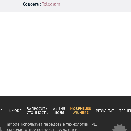
Соцсети:
Telegram
ЗАПРОСИТЬ
АКЦИЯ
MORPHEUS8
АЯ
INMODE
РЕЗУЛЬТАТ
ТРЕНЕ
СТОИМОСТЬ
ИЮЛЯ
WINNERS
InMode использует передовые технологии: IPL,
радиочастотное воздействие, лазер и