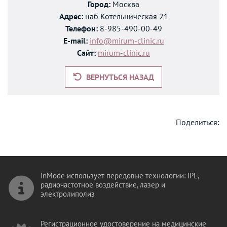
Город:
Москва
Адрес:
наб Котельническая 21
Телефон:
8-985-490-00-49
E-mail:
info@mirum-clinic.ru
Сайт:
mirum-clinic.ru
ВЕРНУТЬСЯ НАЗАД
Поделиться:
InMode использует передовые технологии: IPL,
радиочастотное воздействие, лазер и
электролиполиз
Регистрационное удостоверение на медицинские