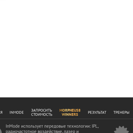
ЗАПРОСИТЬ
MORPHEUS8
АЯ
INMODE
РЕЗУЛЬТАТ
ТРЕНЕРЫ
СТОИМОСТЬ
WINNERS
InMode использует передовые технологии: IPL,
радиочастотное воздействие, лазер и