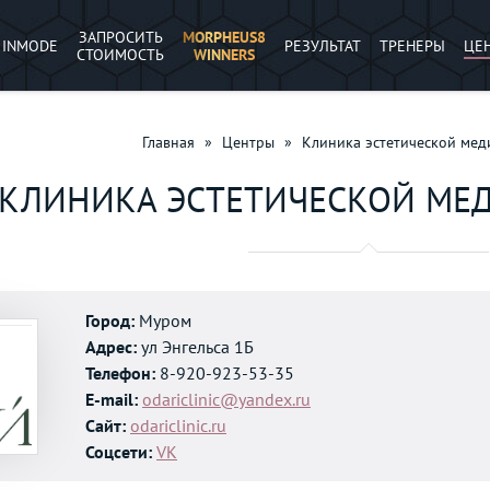
ЗАПРОСИТЬ
MORPHEUS8
INMODE
РЕЗУЛЬТАТ
ТРЕНЕРЫ
ЦЕ
СТОИМОСТЬ
WINNERS
Главная
»
Центры
»
Клиника эстетической ме
КЛИНИКА ЭСТЕТИЧЕСКОЙ МЕ
Город:
Муром
Адрес:
ул Энгельса 1Б
Телефон:
8-920-923-53-35
E-mail:
odariclinic@yandex.ru
Сайт:
odariclinic.ru
Соцсети:
VK