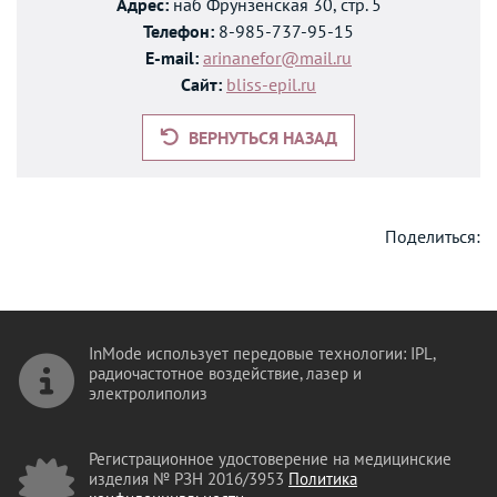
Адрес:
наб Фрунзенская 30, стр. 5
Телефон:
8-985-737-95-15
E-mail:
arinanefor@mail.ru
Сайт:
bliss-epil.ru
ВЕРНУТЬСЯ НАЗАД
Поделиться:
InMode использует передовые технологии: IPL,
радиочастотное воздействие, лазер и
электролиполиз
Регистрационное удостоверение на медицинские
изделия № РЗН 2016/3953
Политика