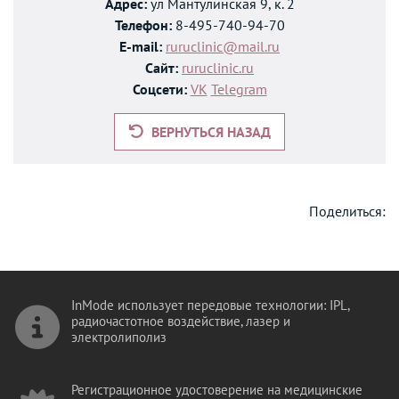
Адрес:
ул Мантулинская 9, к. 2
Телефон:
8-495-740-94-70
E-mail:
ruruclinic@mail.ru
Сайт:
ruruclinic.ru
Соцсети:
VK
Telegram
ВЕРНУТЬСЯ НАЗАД
Поделиться:
InMode использует передовые технологии: IPL,
радиочастотное воздействие, лазер и
электролиполиз
Регистрационное удостоверение на медицинские