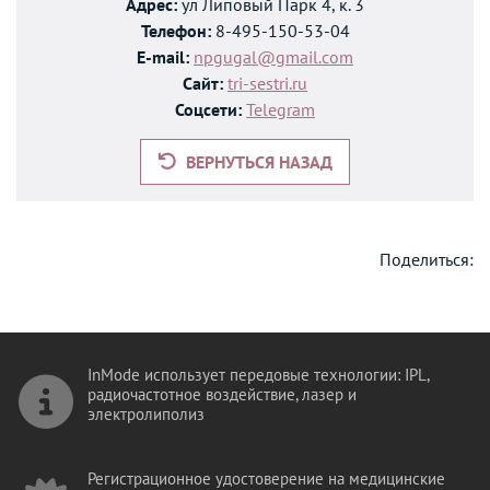
Адрес:
ул Липовый Парк 4, к. 3
Телефон:
8-495-150-53-04
E-mail:
npgugal@gmail.com
Сайт:
tri-sestri.ru
Соцсети:
Telegram
ВЕРНУТЬСЯ НАЗАД
Поделиться:
InMode использует передовые технологии: IPL,
радиочастотное воздействие, лазер и
электролиполиз
Регистрационное удостоверение на медицинские