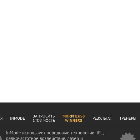
ЗАПРОСИТЬ
MORPHEUS8
АЯ
INMODE
РЕЗУЛЬТАТ
ТРЕНЕРЫ
СТОИМОСТЬ
WINNERS
InMode использует передовые технологии: IPL,
радиочастотное воздействие, лазер и