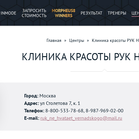
ЗАПРОСИТЬ
MORPHEUS8
INMODE
РЕЗУЛЬТАТ
ТРЕНЕРЫ
ЦЕ
СТОИМОСТЬ
WINNERS
Главная
»
Центры
»
Клиника красоты РУК 
КЛИНИКА КРАСОТЫ РУК Н
Город:
Москва
Адрес:
ул Столетова 7, к. 1
Телефон:
8-800-533-78-68, 8-987-969-02-00
E-mail:
⁠ruk_ne_hvataet_vernadskogo@mail.ru