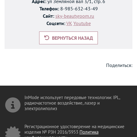
Адрес:
ул Земляной вал 3/1, стр. 6
Телефон:
8-985-632-43-49
Сайт:
sky-beautyroom.ru
Соцсети:
VK
Youtube
ВЕРНУТЬСЯ НАЗАД
Поделиться:
InMode использует передовые технологии: IPL,
радиочастотное воздействие, лазер и
электролиполиз
Регистрационное удостоверение на медицинские
изделия № РЗН 2016/3953
Политика