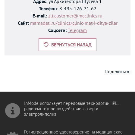
Адрес:
ул Архитектора Щусева 1
Телефон:
8-495-126-21-62
E-mail:
zlt.customer@mcclinics.ru
Сайт:
mamadeti.ru/clinics/clinic-mat-i-ditya-zilar
Соцсети:
Telegram
ВЕРНУТЬСЯ НАЗАД
Поделиться:
InMode использует передовые технологии: IPL,
радиочастотное воздействие, лазер и
электролиполиз
Регистрационное удостоверение на медицинские