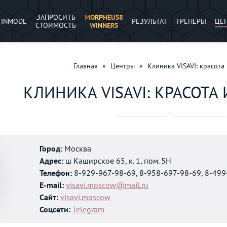
ЗАПРОСИТЬ
MORPHEUS8
INMODE
РЕЗУЛЬТАТ
ТРЕНЕРЫ
ЦЕ
СТОИМОСТЬ
WINNERS
Главная
»
Центры
»
Клиника VISAVI: красота
КЛИНИКА VISAVI: КРАСОТА
Город:
Москва
Адрес:
ш Каширское 65, к. 1, пом. 5Н
Телефон:
8-929-967-98-69, 8-958-697-98-69, 8-49
E-mail:
visavi.moscow@mail.ru
Сайт:
visavi.moscow
Соцсети:
Telegram