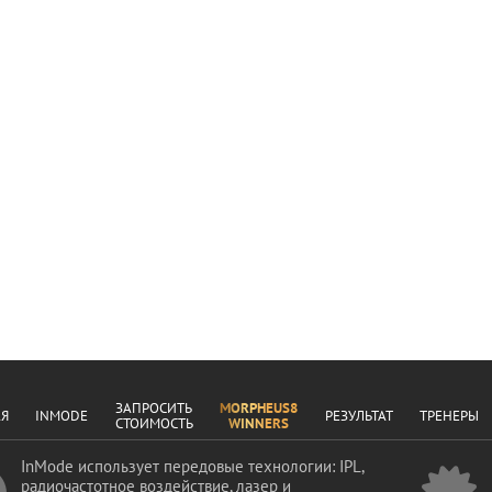
ЗАПРОСИТЬ
MORPHEUS8
АЯ
INMODE
РЕЗУЛЬТАТ
ТРЕНЕРЫ
СТОИМОСТЬ
WINNERS
InMode использует передовые технологии: IPL,
радиочастотное воздействие, лазер и