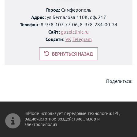
Город:
Симферополь
Адрес:
ул Беспалова 110К, оф. 217
Телефон:
8-978-107-77-06, 8-978-284-00-24
Сайт:
guzelclinic.ru
Соцсети:
VK
Telegram
ВЕРНУТЬСЯ НАЗАД
Поделиться:
InMode использует передовые технологии: IPL,
радиочастотное воздействие, лазер и
электролиполиз