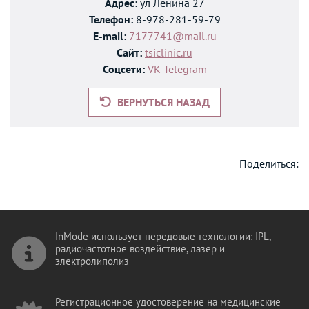
Адрес:
ул Ленина 27
Телефон:
8-978-281-59-79
E-mail:
7177741@mail.ru
Сайт:
tsiclinic.ru
Соцсети:
VK
Telegram
ВЕРНУТЬСЯ НАЗАД
Поделиться:
InMode использует передовые технологии: IPL,
радиочастотное воздействие, лазер и
электролиполиз
Регистрационное удостоверение на медицинские