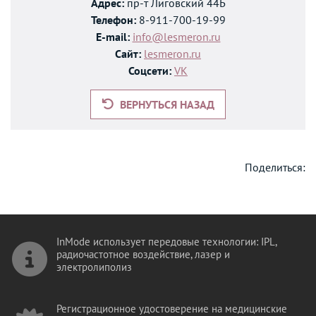
Адрес:
пр-т Лиговский 44Б
Телефон:
8-911-700-19-99
E-mail:
info@lesmeron.ru
Сайт:
lesmeron.ru
Соцсети:
VK
ВЕРНУТЬСЯ НАЗАД
Поделиться:
InMode использует передовые технологии: IPL,
радиочастотное воздействие, лазер и
электролиполиз
Регистрационное удостоверение на медицинские