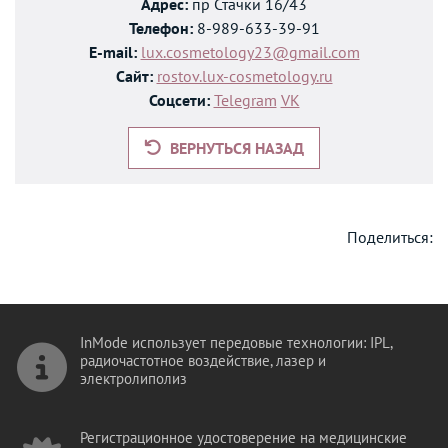
Адрес:
пр Стачки 16/43
Телефон:
8-989-633-39-91
E-mail:
lux.cosmetology23@gmail.com
Сайт:
rostov.lux-cosmetology.ru
Соцсети:
Telegram
VK
ВЕРНУТЬСЯ НАЗАД
Поделиться:
InMode использует передовые технологии: IPL,
радиочастотное воздействие, лазер и
электролиполиз
Регистрационное удостоверение на медицинские