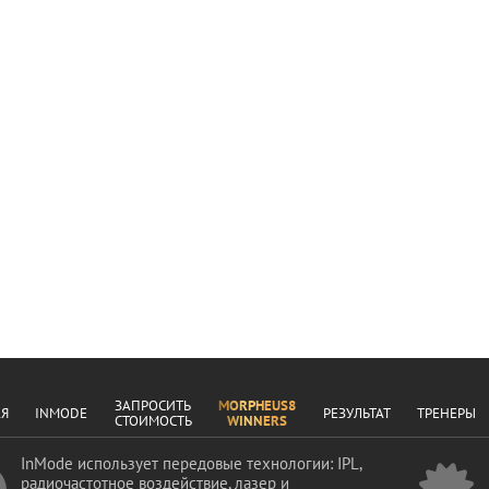
ЗАПРОСИТЬ
MORPHEUS8
АЯ
INMODE
РЕЗУЛЬТАТ
ТРЕНЕРЫ
СТОИМОСТЬ
WINNERS
InMode использует передовые технологии: IPL,
радиочастотное воздействие, лазер и