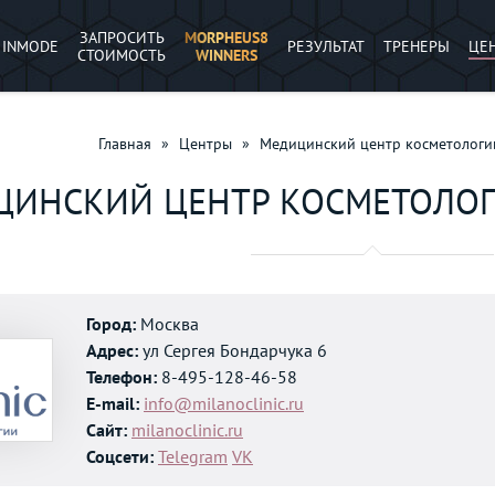
ЗАПРОСИТЬ
MORPHEUS8
INMODE
РЕЗУЛЬТАТ
ТРЕНЕРЫ
ЦЕ
СТОИМОСТЬ
WINNERS
Главная
»
Центры
»
Медицинский центр косметоло
ЦИНСКИЙ ЦЕНТР КОСМЕТОЛО
Город:
Москва
Адрес:
ул Сергея Бондарчука 6
Телефон:
8-495-128-46-58
E-mail:
info@milanoclinic.ru
Сайт:
milanoclinic.ru
Соцсети:
Telegram
VK