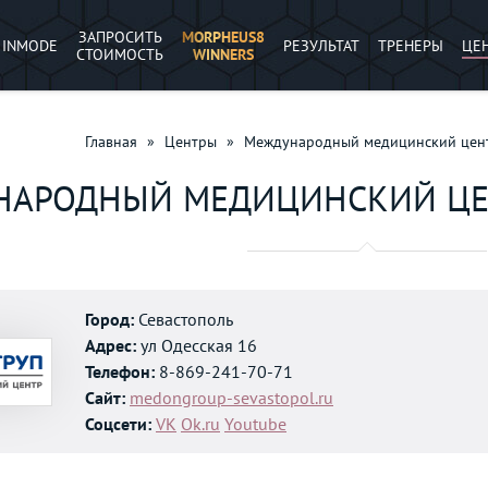
ЗАПРОСИТЬ
MORPHEUS8
INMODE
РЕЗУЛЬТАТ
ТРЕНЕРЫ
ЦЕ
СТОИМОСТЬ
WINNERS
Главная
»
Центры
»
Международный медицинский цен
АРОДНЫЙ МЕДИЦИНСКИЙ ЦЕН
Город:
Севастополь
Адрес:
ул Одесская 16
Телефон:
8-869-241-70-71
Сайт:
medongroup-sevastopol.ru
Соцсети:
VK
Ok.ru
Youtube