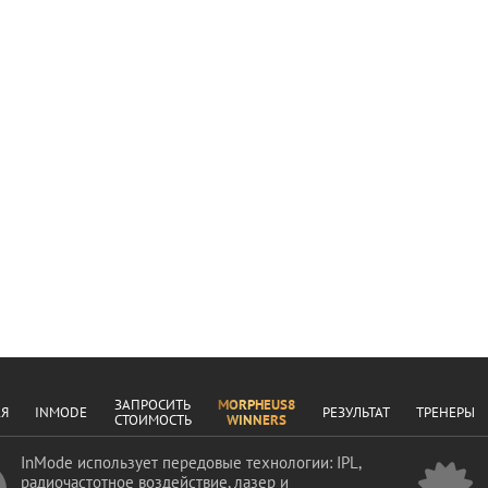
ЗАПРОСИТЬ
MORPHEUS8
АЯ
INMODE
РЕЗУЛЬТАТ
ТРЕНЕРЫ
СТОИМОСТЬ
WINNERS
InMode использует передовые технологии: IPL,
радиочастотное воздействие, лазер и