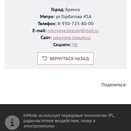
Город:
Брянск
Метро:
ул Горбатова 45А
Телефон:
8-930-723-80-00
E-mail:
rokovaya.beauty@mail.ru
Сайт:
rokovaya-beauty.ru
Соцсети:
VK
ВЕРНУТЬСЯ НАЗАД
Поделиться:
InMode использует передовые технологии: IPL,
радиочастотное воздействие, лазер и
электролиполиз