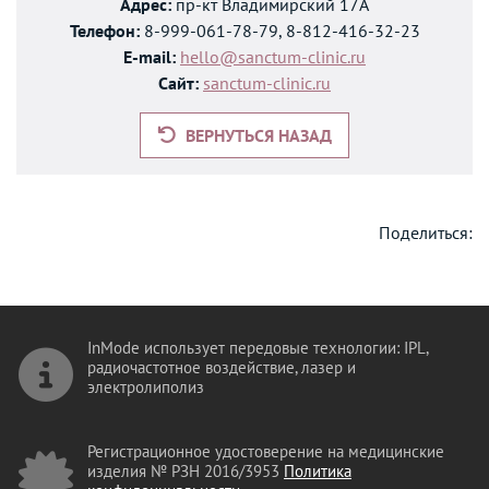
Адрес:
пр-кт Владимирский 17А
Телефон:
8-999-061-78-79, 8-812-416-32-23
E-mail:
hello@sanctum-clinic.ru
Сайт:
sanctum-clinic.ru
ВЕРНУТЬСЯ НАЗАД
Поделиться:
InMode использует передовые технологии: IPL,
радиочастотное воздействие, лазер и
электролиполиз
Регистрационное удостоверение на медицинские
изделия № РЗН 2016/3953
Политика