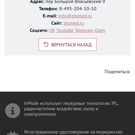
Адрес:
пер Большой Власьевский 9
Телефон:
8-495-204-10-10
E-mail:
info@stomed.ru
Сайт:
stomed.ru
Соцсети:
VK
Youtube
Telegram
Dzen
ВЕРНУТЬСЯ НАЗАД
Поделиться:
InMode использует передовые технологии: IPL,
радиочастотное воздействие, лазер и
электролиполиз
Регистрационное удостоверение на медицинские