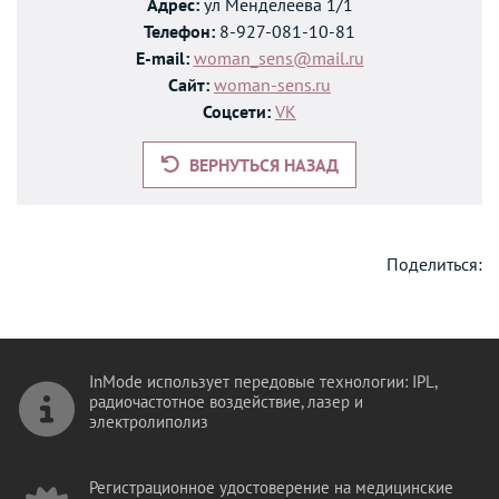
Адрес:
ул Менделеева 1/1
Телефон:
8-927-081-10-81
E-mail:
woman_sens@mail.ru
Сайт:
woman-sens.ru
Соцсети:
VK
ВЕРНУТЬСЯ НАЗАД
Поделиться:
InMode использует передовые технологии: IPL,
радиочастотное воздействие, лазер и
электролиполиз
Регистрационное удостоверение на медицинские