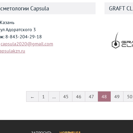
сметологии Capsula
GRAFT CL
Казань
ул Адоратского 3
н:
8-843-204-29-18
capsula2020@gmail.com
apsulakzn.ru
←
1
…
45
46
47
48
49
50
ЗАПРОСИТЬ
MORPHEUS8