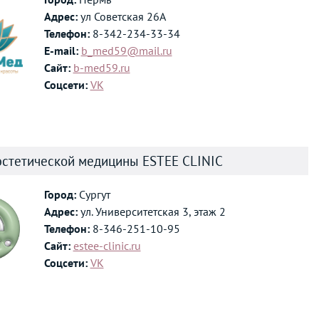
Адрес:
ул Советская 26А
Телефон:
8-342-234-33-34
E-mail:
b_med59@mail.ru
Сайт:
b-med59.ru
Соцсети:
VK
эстетической медицины ESTEE CLINIC
Город:
Сургут
Адрес:
ул. Университетская 3, этаж 2
Телефон:
8-346-251-10-95
Сайт:
estee-clinic.ru
Соцсети:
VK