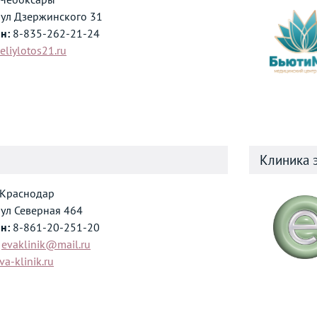
ул Дзержинского 31
н:
8-835-262-21-24
eliylotos21.ru
Клиника 
Краснодар
ул Северная 464
н:
8-861-20-251-20
evaklinik@mail.ru
va-klinik.ru