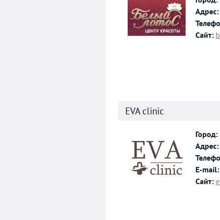
Адрес:
Телефо
Сайт:
b
EVA clinic
Город:
Адрес:
Телефо
E-mail:
Сайт:
e