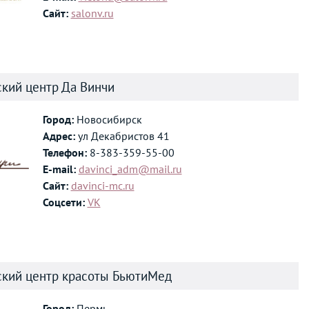
Сайт:
salonv.ru
кий центр Да Винчи
Город:
Новосибирск
Адрес:
ул Декабристов 41
Телефон:
8-383-359-55-00
E-mail:
davinci_adm@mail.ru
Сайт:
davinci-mc.ru
Соцсети:
VK
кий центр красоты БьютиМед
Город:
Пермь