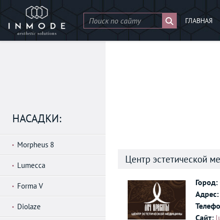
ГЛАВНАЯ
НАСАДКИ:
Morpheus 8
Центр эстетической м
Lumecca
Город:
Forma V
Адрес:
Телефо
Diolaze
Сайт:
l