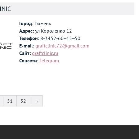
INIC
Город:
Тюмень
Адрес:
ул Короленко 12
Телефон:
8-3452-60‒15‒50
E-mail:
graftclinic72@gmail.com
Сайт:
graftclinic.ru
Соцсети:
Telegram
51
52
→