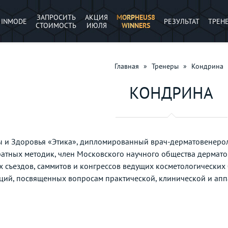
ЗАПРОСИТЬ
АКЦИЯ
MORPHEUS8
INMODE
РЕЗУЛЬТАТ
ТРЕН
СТОИМОСТЬ
ИЮЛЯ
WINNERS
Главная
»
Тренеры
»
Кондрина
КОНДРИНА
 и Здоровья «Этика», дипломированный врач-дерматовенеролог
атных методик, член Московского научного общества дермато
х съездов, саммитов и конгрессов ведущих косметологических
ий, посвященных вопросам практической, клинической и апп