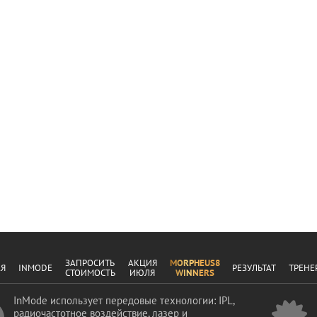
ЗАПРОСИТЬ
АКЦИЯ
MORPHEUS8
АЯ
INMODE
РЕЗУЛЬТАТ
ТРЕНЕ
СТОИМОСТЬ
ИЮЛЯ
WINNERS
InMode использует передовые технологии: IPL,
радиочастотное воздействие, лазер и