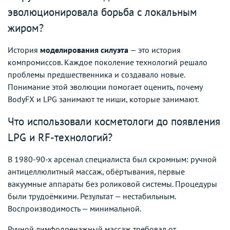
эволюционировала борьба с локальным
жиром?
История
моделирования силуэта
— это история
компромиссов. Каждое поколение технологий решало
проблемы предшественника и создавало новые.
Понимание этой эволюции помогает оценить, почему
BodyFX и LPG занимают те ниши, которые занимают.
Что использовали косметологи до появления
LPG и RF-технологий?
В 1980-90-х арсенал специалиста был скромным: ручной
антицеллюлитный массаж, обёртывания, первые
вакуумные аппараты без роликовой системы. Процедуры
были трудоёмкими. Результат — нестабильным.
Воспроизводимость — минимальной.
Ручной лимфодренажный массаж требовал от