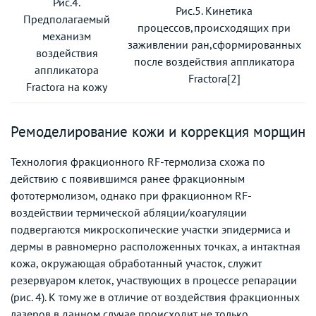
Рис.4.
Рис.5. Кинетика
Предполагаемый
процессов,происходящих при
механизм
заживлении ран,сформированных
воздействия
после воздействия аппликатора
аппликатора
Fractora[2]
Fractora на кожу
Ремоделирование кожи и коррекция морщин
Технология фракционного RF-термолиза схожа по
действию с появившимся ранее фракционным
фототермолизом, однако при фракционном RF-
воздействии термической абляции/коагуляции
подвергаются микроскопические участки эпидермиса и
дермы в равномерно расположенных точках, а интактная
кожа, окружающая обработанный участок, служит
резервуаром клеток, участвующих в процессе репарации
(рис. 4). К тому же в отличие от воздействия фракционных
лазеров в данном случае происходит не только