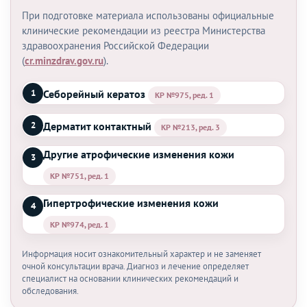
При подготовке материала использованы официальные
клинические рекомендации из реестра Министерства
здравоохранения Российской Федерации
(
cr.minzdrav.gov.ru
).
Себорейный кератоз
1
КР №975, ред. 1
Дерматит контактный
2
КР №213, ред. 3
Другие атрофические изменения кожи
3
КР №751, ред. 1
Гипертрофические изменения кожи
4
КР №974, ред. 1
Информация носит ознакомительный характер и не заменяет
очной консультации врача. Диагноз и лечение определяет
специалист на основании клинических рекомендаций и
обследования.