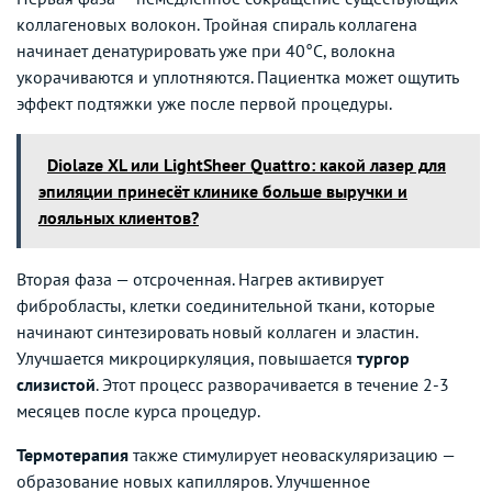
коллагеновых волокон. Тройная спираль коллагена
начинает денатурировать уже при 40°C, волокна
укорачиваются и уплотняются. Пациентка может ощутить
эффект подтяжки уже после первой процедуры.
Diolaze XL или LightSheer Quattro: какой лазер для
эпиляции принесёт клинике больше выручки и
лояльных клиентов?
Вторая фаза — отсроченная. Нагрев активирует
фибробласты, клетки соединительной ткани, которые
начинают синтезировать новый коллаген и эластин.
Улучшается микроциркуляция, повышается
тургор
слизистой
. Этот процесс разворачивается в течение 2-3
месяцев после курса процедур.
Термотерапия
также стимулирует неоваскуляризацию —
образование новых капилляров. Улучшенное