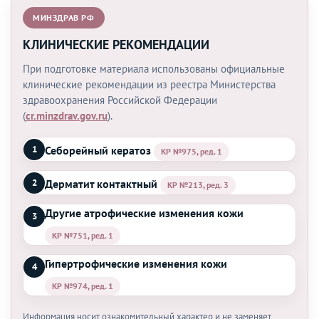
МИНЗДРАВ РФ
КЛИНИЧЕСКИЕ РЕКОМЕНДАЦИИ
При подготовке материала использованы официальные
клинические рекомендации из реестра Министерства
здравоохранения Российской Федерации
(
cr.minzdrav.gov.ru
).
Себорейный кератоз
1
КР №975, ред. 1
Дерматит контактный
2
КР №213, ред. 3
Другие атрофические изменения кожи
3
КР №751, ред. 1
Гипертрофические изменения кожи
4
КР №974, ред. 1
Информация носит ознакомительный характер и не заменяет