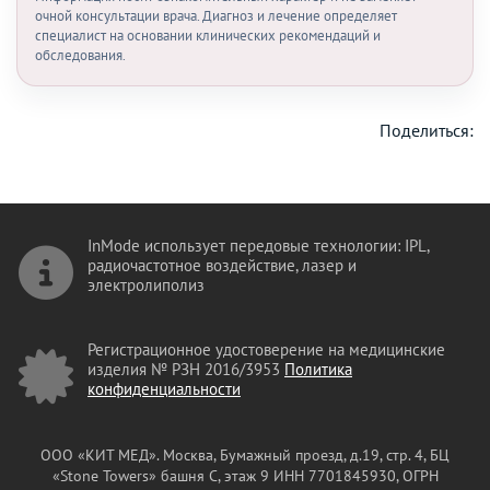
очной консультации врача. Диагноз и лечение определяет
специалист на основании клинических рекомендаций и
обследования.
Поделиться:
InMode использует передовые технологии: IPL,
радиочастотное воздействие, лазер и
электролиполиз
Регистрационное удостоверение на медицинские
изделия № РЗН 2016/3953
Политика
конфиденциальности
ООО «КИТ МЕД». Москва, Бумажный проезд, д.19, стр. 4, БЦ
«Stone Towers» башня C, этаж 9
ИНН 7701845930, ОГРН