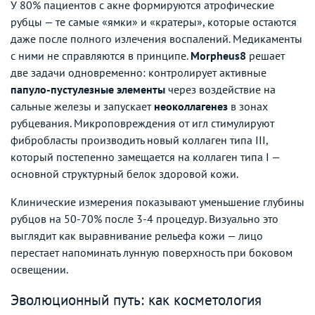
У 80% пациентов с акне формируются атрофические
рубцы — те самые «ямки» и «кратеры», которые остаются
даже после полного излечения воспалений. Медикаменты
с ними не справляются в принципе.
Morpheus8
решает
две задачи одновременно: контролирует активные
папуло-пустулезные элементы
через воздействие на
сальные железы и запускает
неоколлагенез
в зонах
рубцевания. Микроповреждения от игл стимулируют
фибробласты производить новый коллаген типа III,
который постепенно замещается на коллаген типа I —
основной структурный белок здоровой кожи.
Клинические измерения показывают уменьшение глубины
рубцов на 50-70% после 3-4 процедур. Визуально это
выглядит как выравнивание рельефа кожи — лицо
перестает напоминать лунную поверхность при боковом
освещении.
Эволюционный путь: как косметология