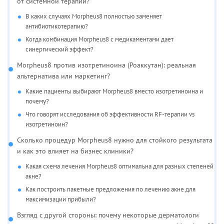
от системной терапии?
В каких случаях Morpheus8 полностью заменяет
антибиотикотерапию?
Когда комбинация Morpheus8 с медикаментами дает
синергический эффект?
Morpheus8 против изотретиноина (Роаккутан): реальная
альтернатива или маркетинг?
Какие пациенты выбирают Morpheus8 вместо изотретиноина и
почему?
Что говорят исследования об эффективности RF-терапии vs
изотретиноин?
Сколько процедур Morpheus8 нужно для стойкого результата
и как это влияет на бизнес клиники?
Какая схема лечения Morpheus8 оптимальна для разных степеней
акне?
Как построить пакетные предложения по лечению акне для
максимизации прибыли?
Взгляд с другой стороны: почему некоторые дерматологи