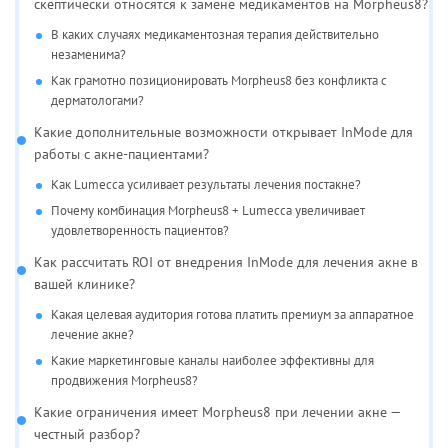
скептически относятся к замене медикаментов на Morpheus8?
В каких случаях медикаментозная терапия действительно
незаменима?
Как грамотно позиционировать Morpheus8 без конфликта с
дерматологами?
Какие дополнительные возможности открывает InMode для
работы с акне-пациентами?
Как Lumecca усиливает результаты лечения постакне?
Почему комбинация Morpheus8 + Lumecca увеличивает
удовлетворенность пациентов?
Как рассчитать ROI от внедрения InMode для лечения акне в
вашей клинике?
Какая целевая аудитория готова платить премиум за аппаратное
лечение акне?
Какие маркетинговые каналы наиболее эффективны для
продвижения Morpheus8?
Какие ограничения имеет Morpheus8 при лечении акне —
честный разбор?